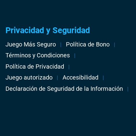
Privacidad y Seguridad
Juego Más Seguro
Política de Bono
Términos y Condiciones
Política de Privacidad
Juego autorizado
Accesibilidad
Declaración de Seguridad de la Información