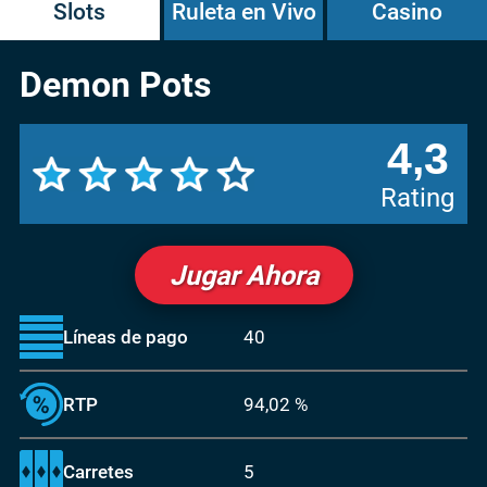
Slots
Ruleta en Vivo
Casino
Demon Pots
4,3
Rating
Jugar Ahora
Líneas de pago
40
RTP
94,02 %
Carretes
5