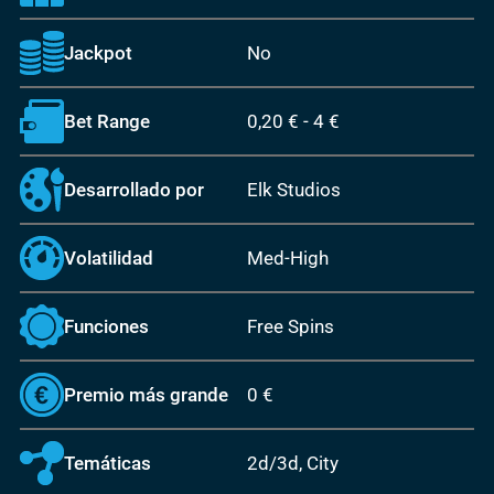
Jackpot
No
Bet Range
0,20 €
-
4 €
Desarrollado por
Elk Studios
Volatilidad
Med-High
Funciones
Free Spins
Premio más grande
0 €
Temáticas
2d/3d, City