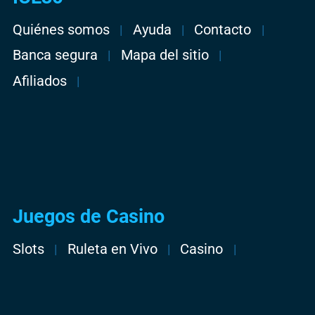
Quiénes somos
Ayuda
Contacto
Banca segura
Mapa del sitio
Afiliados
Juegos de Casino
Slots
Ruleta en Vivo
Casino