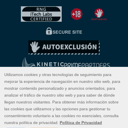
Cuando se trata de apuestas online con experiencias
emocionantes e inmersivas en las que la diversión es lo primero,
ICE36 lleva tu experiencia a un nivel nuevo, ya sea que juegues
desde tu ordenador o teléfono móvil. Solo ICE36 ofrece los mejores
juegos de casino en España, con funciones únicas, atractivas y
beneficiosas. Haz un depósito PayPal en el casino y disfruta de
premios en efectivo y jackpots mientras tientas a la suerte en
diferentes versiones de Blackjack y Ruleta, o en numerosas