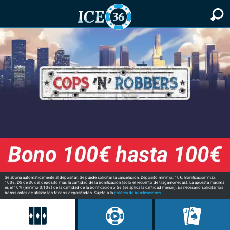
Se abona automáticamente al depositar. Se puede solicitar la cancelación. Depósito mínimo: 10€, Bonificación máx.
100€. DG de 30x el depósito más la cantidad de la bonificación (solo el recuento de tragamonedas). La apuesta máxima
es el 10% (mínimo 0,10€) de la cantidad de la bonificación o 5€ (se aplica la cantidad menor). Es necesario solicitar los
bonos antes de utilizar los fondos depositados. Sujeto a la
política de bonificaciones.