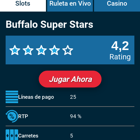
Slots
Ruleta en Vivo
Casino
Buffalo Super Stars
4,2
Rating
Jugar Ahora
Líneas de pago
25
RTP
94 %
Carretes
5