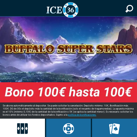
Se abona automáticamente al depositar. Se puede solicitar la cancelación. Depósito mínimo: 10€, Bonificación máx.
100€. DG de 30x el depósito más la cantidad de la bonificación (solo el recuento de tragamonedas). La apuesta máxima
es el 10% (mínimo 0,10€) de la cantidad de la bonificación o 5€ (se aplica la cantidad menor). Es necesario solicitar los
bonos antes de utilizar los fondos depositados. Sujeto a la
política de bonificaciones.