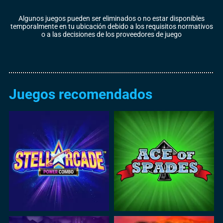
Algunos juegos pueden ser eliminados o no estar disponibles
temporalmente en tu ubicación debido a los requisitos normativos
o a las decisiones de los proveedores de juego
Juegos recomendados