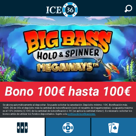
Se abona automáticamente al depositar. Se puede solicitar la cancelación. Depósito mínimo: 10€, Bonificación máx.
100€. DG de 30x el depósito más la cantidad de la bonificación (solo el recuento de tragamonedas). La apuesta máxima
es el 10% (mínimo 0,10€) de la cantidad de la bonificación o 5€ (se aplica la cantidad menor). Es necesario solicitar los
bonos antes de utilizar los fondos depositados. Sujeto a la
política de bonificaciones.