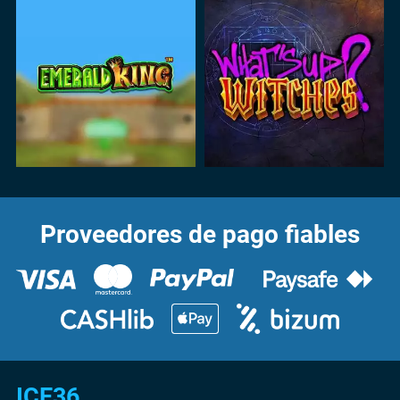
Proveedores de pago fiables
ICE36