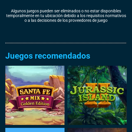
Algunos juegos pueden ser eliminados o no estar disponibles
temporalmente en tu ubicación debido a los requisitos normativos
o a las decisiones de los proveedores de juego
Juegos recomendados