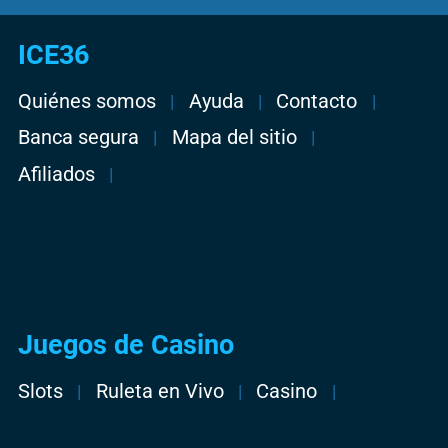
ICE36
Quiénes somos
Ayuda
Contacto
Banca segura
Mapa del sitio
Afiliados
Juegos de Casino
Slots
Ruleta en Vivo
Casino