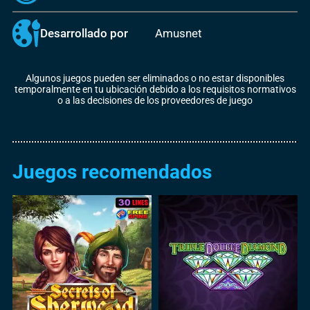
Desarrollado por
Amusnet
Algunos juegos pueden ser eliminados o no estar disponibles
temporalmente en tu ubicación debido a los requisitos normativos
o a las decisiones de los proveedores de juego
Juegos recomendados