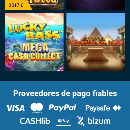
2517 €
Proveedores de pago fiables