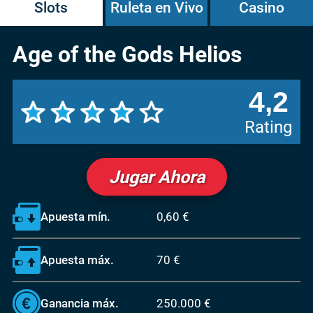
Slots
Ruleta en Vivo
Casino
Age of the Gods Helios
4,2
Rating
Jugar Ahora
Apuesta mín.
0,60 €
Apuesta máx.
70 €
Ganancia máx.
250.000 €