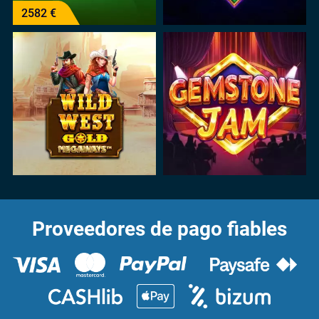
2582 €
Proveedores de pago fiables