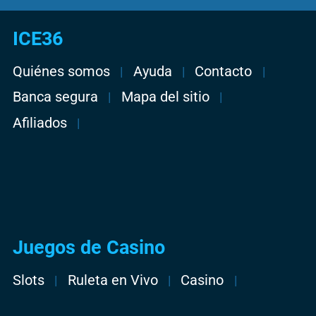
ICE36
Quiénes somos
Ayuda
Contacto
Banca segura
Mapa del sitio
Afiliados
Juegos de Casino
Slots
Ruleta en Vivo
Casino