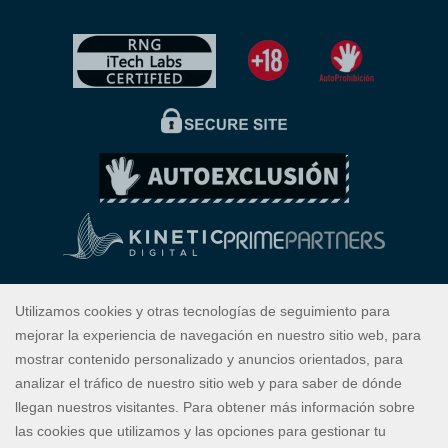
Cuando se trata de apuestas online con experiencias
emocionantes e inmersivas en las que la diversión es lo primero,
ICE36 lleva tu experiencia a un nivel nuevo, ya sea que juegues
desde tu ordenador o teléfono móvil. Solo ICE36 ofrece los mejores
juegos de casino en España, con funciones únicas, atractivas y
beneficiosas. Haz un depósito PayPal en el casino y disfruta de
premios en efectivo y jackpots mientras tientas a la suerte en