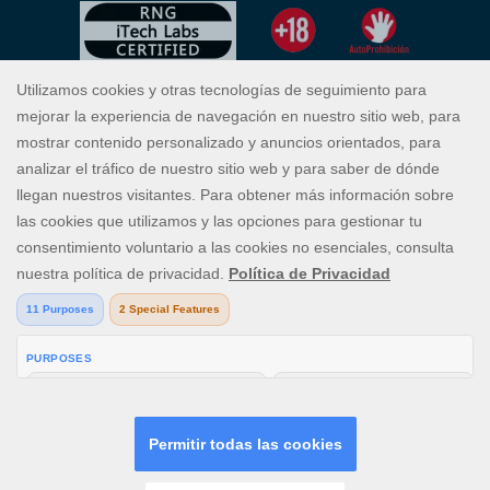
Cuando se trata de apuestas online con experiencias
emocionantes e inmersivas en las que la diversión es lo primero,
ICE36 lleva tu experiencia a un nivel nuevo, ya sea que juegues
desde tu ordenador o teléfono móvil. Solo ICE36 ofrece los mejores
juegos de casino en España, con funciones únicas, atractivas y
beneficiosas. Haz un depósito PayPal en el casino y disfruta de
premios en efectivo y jackpots mientras tientas a la suerte en
diferentes versiones de Blackjack y Ruleta, o en numerosas
Máquinas Tragaperras Online. ¡El futuro del juego online está aquí!