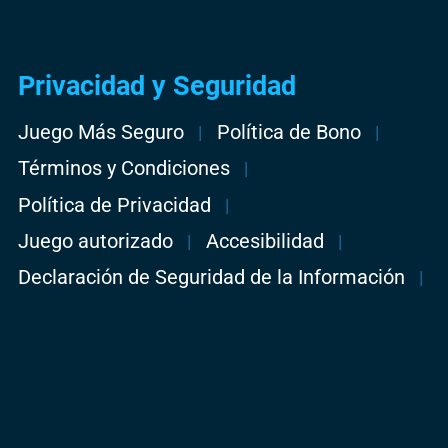
Privacidad y Seguridad
Juego Más Seguro
Política de Bono
Términos y Condiciones
Política de Privacidad
Juego autorizado
Accesibilidad
Declaración de Seguridad de la Información