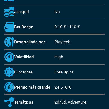
Jackpot
No
Bet Range
0,10 €
-
110 €
Desarrollado por
Playtech
Volatilidad
High
Funciones
Free Spins
Premio más grande
24.518 €
Temáticas
2d/3d, Adventure