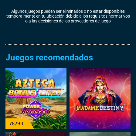
Algunos juegos pueden ser eliminados o no estar disponibles
temporalmente en tu ubicación debido a los requisitos normativos
o a las decisiones de los proveedores de juego
Juegos recomendados
7579 €