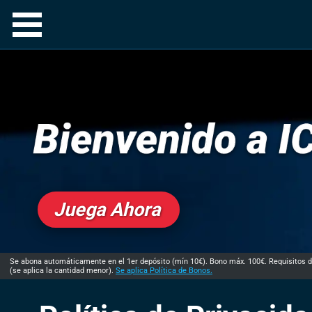
Juega Ahora
Se abona automáticamente en el 1er depósito (mín 10€). Bono máx. 100€. Requisitos de 
(se aplica la cantidad menor).
Se aplica Política de Bonos.