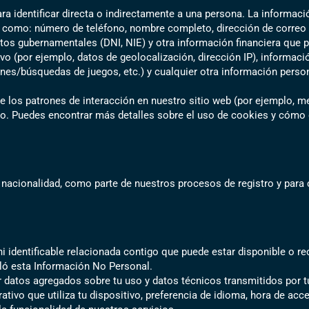
ara identificar directa o indirectamente a una persona. La informac
, como: número de teléfono, nombre completo, dirección de correo 
tos gubernamentales (DNI, NIE) y otra información financiera que 
 (por ejemplo, datos de geolocalización, dirección IP), informació
ones/búsquedas de juegos, etc.) y cualquier otra información person
os patrones de interacción en nuestro sitio web (por ejemplo, med
tio. Puedes encontrar más detalles sobre el uso de cookies y cómo 
nacionalidad, como parte de nuestros procesos de registro y para c
ni identificable relacionada contigo que puede estar disponible o r
iló esta Información No Personal.
datos agregados sobre tu uso y datos técnicos transmitidos por tu
ativo que utiliza tu dispositivo, preferencia de idioma, hora de ac