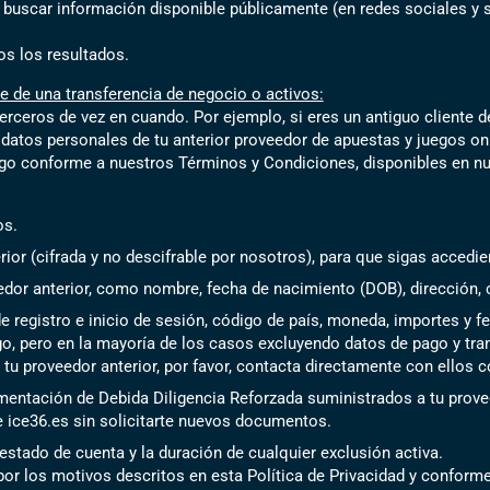
buscar información disponible públicamente (en redes sociales y si
os los resultados.
 de una transferencia de negocio o activos:
ceros de vez en cuando. Por ejemplo, si eres un antiguo cliente de
datos personales de tu anterior proveedor de apuestas y juegos onli
ego conforme a nuestros Términos y Condiciones, disponibles en nu
os.
rior (cifrada y no descifrable por nosotros), para que sigas acced
dor anterior, como nombre, fecha de nacimiento (DOB), dirección, c
e registro e inicio de sesión, código de país, moneda, importes y 
juego, pero en la mayoría de los casos excluyendo datos de pago y tr
tu proveedor anterior, por favor, contacta directamente con ellos c
mentación de Debida Diligencia Reforzada suministrados a tu prove
e ice36.es sin solicitarte nuevos documentos.
 estado de cuenta y la duración de cualquier exclusión activa.
 los motivos descritos en esta Política de Privacidad y conforme a