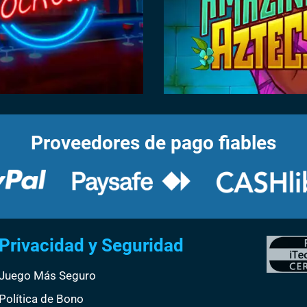
Proveedores de pago fiables
Privacidad y Seguridad
Juego Más Seguro
Política de Bono