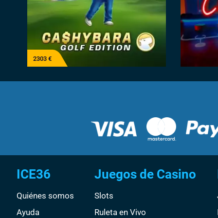
2303 €
ICE36
Juegos de Casino
Quiénes somos
Slots
Ayuda
Ruleta en Vivo